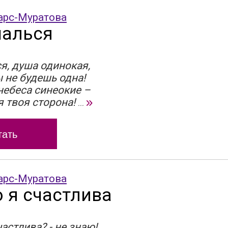
арс-Муратова
чалься
я, душа одинокая,
 не будешь одна!
небеса синеокие –
я твоя сторона!
...
тать
арс-Муратова
о я счастлива
частлива? - не знаю!