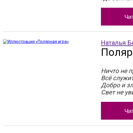
Чи
Наталья Б
Поляр
Ничто не п
Всё служи
Добро и зл
Свет не ув
Чи