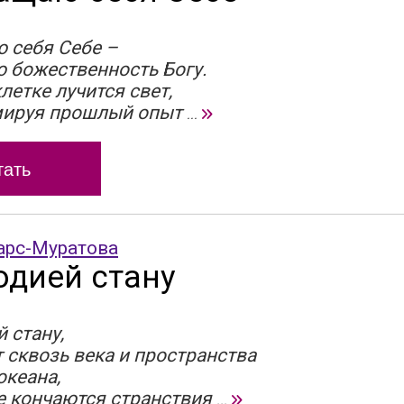
 себя Себе –
 божественность Богу.
летке лучится свет,
мируя прошлый опыт
...
тать
арс-Муратова
одией стану
 стану,
 сквозь века и пространства
океана,
е кончаются странствия
...