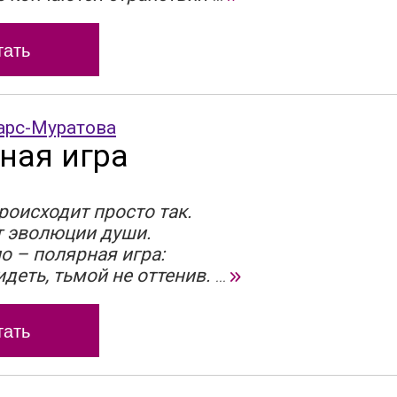
тать
арс-Муратова
ная игра
роисходит просто так.
т эволюции души.
о – полярная игра:
идеть, тьмой не оттенив.
...
тать