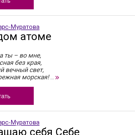
тать
арс-Муратова
дом атоме
 а ты – во мне,
ная без края,
й вечный свет,
режная морская!
...
тать
арс-Муратова
ащаю себя Себе