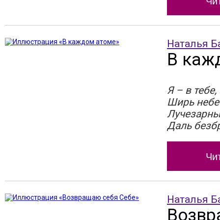
Чи
Наталья Б
В каж
Я – в тебе,
Ширь небес
Лучезарны
Даль безб
Чи
Наталья Б
Возвр