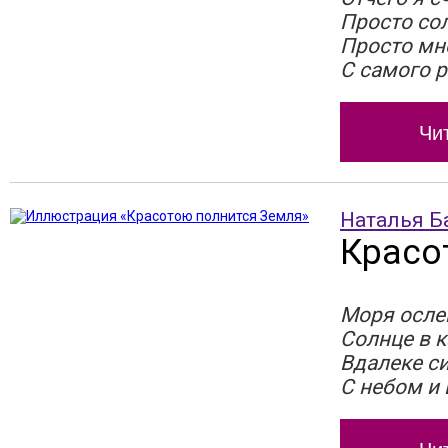
Просто сол
Просто мн
С самого 
Чи
Наталья Б
Красо
Моря осле
Солнце в к
Вдалеке си
С небом и