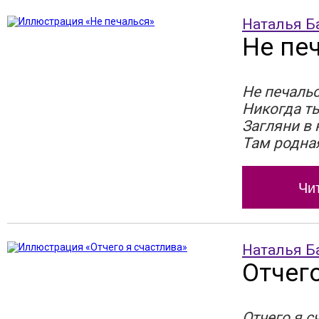
Наталья Б
Не пе
Не печальс
Никогда ты
Загляни в 
Там родна
Чи
Наталья Б
Отчег
Отчего я с