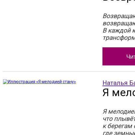
Возвращаю
возвращаю
В каждой к
трансфор
Чи
Наталья Б
Я мел
Я мелодией
что плывёт
к берегам 
где земны