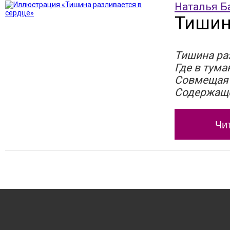
Наталья Б
Тишин
Тишина ра
Где в тума
Совмещая 
Содержаще
Чи