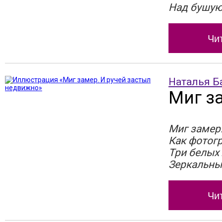
Над бушую
Чи
Наталья Б
Миг з
Миг замер.
Как фотогр
Три белых 
Зеркальны
Чи