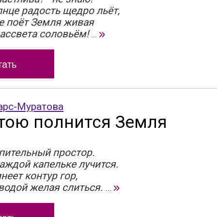
нце радость щедро льёт,
е поёт Земля живая
рассвета соловьём!
...
тать
арс-Муратова
тою полнится Земля
пительный простор.
аждой капельке лучится.
неет контур гор,
 водой желая слиться.
...