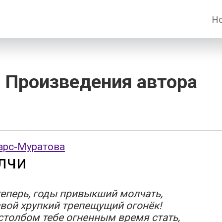
Н
 Произведения автора
арс-Муратова
лчи
теперь, годы привыкший молчать,
вой хрупкий трепещущий огонёк!
столбом тебе огненным время стать,