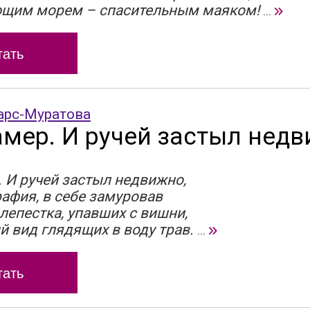
щим морем – спасительным маяком!
...
тать
арс-Муратова
амер. И ручей застыл нед
 И ручей застыл недвижно,
афия, в себе замуровав
лепестка, упавших с вишни,
й вид глядящих в воду трав.
...
тать